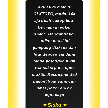
Aku suka main di
OLXTOTO, modal 10k
aja udah cukup buat
bermain di poker
online. Bandar poker
online resmi ini
gampang diakses dan
fitur deposit via dana
tanpa potongan bikin
transaksi jadi super
praktis. Recommended
banget buat yang cari
situs poker online
tepercaya
⭐️ Siska ⭐️